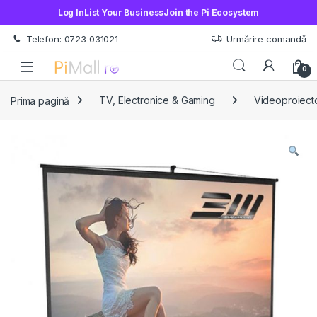
Log In
List Your Business
Join the Pi Ecosystem
Treci la navigare
Sări la conținut
Telefon: 0723 031021
Urmărire comandă
Open
0
Prima pagină
TV, Electronice & Gaming
Videoproiecto