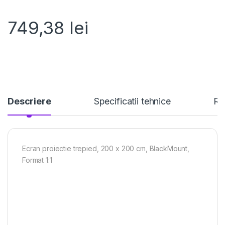
749,38
lei
Descriere
Specificatii tehnice
Re
Ecran proiectie trepied, 200 x 200 cm, BlackMount,
Format 1:1