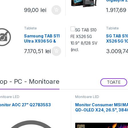
EAGLE WIF
99,00
lei
1.917,69
PLUS, Soc
1851,
Tablete
Tablete
Samsung TAB S11
SG TAB S1
Ultra X936 5G &
X526 5G 1
WIFI 14.6" 12GB
8/128 SV (i
7.170,51
lei
3.009,7
op - PC - Monitoare
TOATE
nitoare LED
Monitoare LED
nitor AOC 27" Q27B35S3
Monitor Consumer MSI M
QD-OLED X24, 26.5", 384