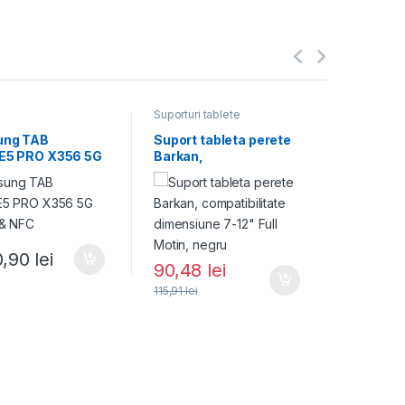
Suporturi tablete
Tablete
ng TAB
Suport tableta perete
Samsun
E5 PRO X356 5G
Barkan,
ACTIVE5
 & NFC
compatibilitate
& WiFi &
dimensiune 7-12" Full
Motin, negru
0,90
lei
3.545
90,48
lei
115,91
lei