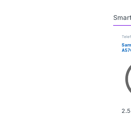
Smar
Tele
Sam
A57
256
Awe
2.