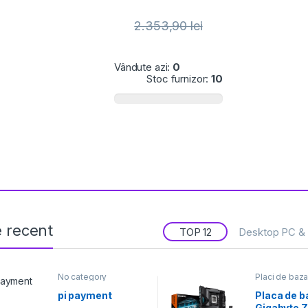
31,51
lei
Vândute azi:
0
Stoc furnizor:
3
e recent
TOP 12
Desktop PC & 
No category
Placi de baz
pi payment
Placa de b
Gigabyte 