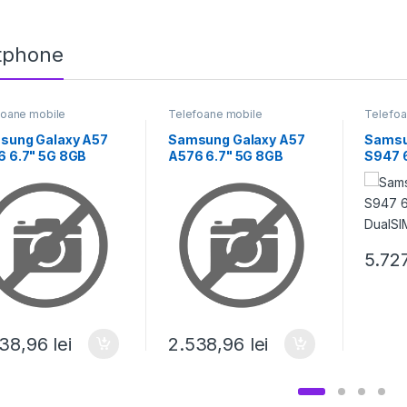
tphone
foane mobile
Telefoane mobile
Telefoa
sung Galaxy A57
Samsung Galaxy A57
Samsu
6 6.7" 5G 8GB
A576 6.7" 5G 8GB
S947 
GB DualSIM
256GB DualSIM
DualSI
some
Awesome
5.72
538,96
lei
2.538,96
lei