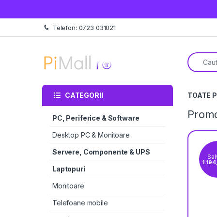
Treci la navigare
Sări la conținut
Telefon: 0723 031021
Căutare 
CATEGORII
TOATE 
Promo
PC, Periferice & Software
Desktop PC & Monitoare
Servere, Componente & UPS
Sal
8,
Laptopuri
Monitoare
Telefoane mobile