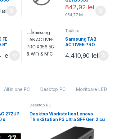
I7
842,92
lei
lei
ket
954,77
lei
Tablete
0 FE
Samsung TAB
0.9"
ACTIVE5 PRO
ncl.
X356 5G & WiFi &
4
lei
4.410,90
lei
NFC
All in one PC
Desktop PC
Monitoare LED
Desktop PC
AG 272UP
Desktop Workstation Lenovo
0 x
ThinkStation P3 Ultra SFF Gen 2 cu