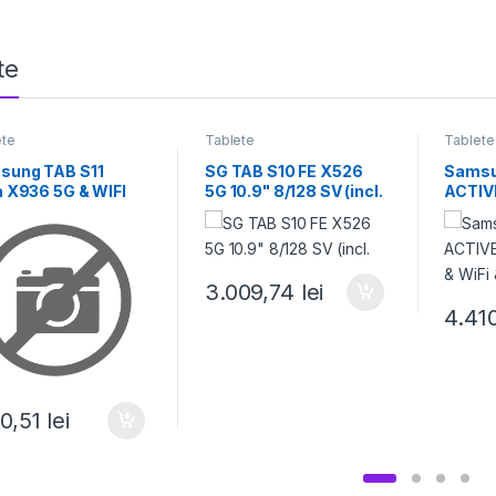
te
ete
Tablete
Tablete
sung TAB S11
SG TAB S10 FE X526
Samsu
a X936 5G & WIFI
5G 10.9" 8/128 SV (incl.
ACTIV
" 12GB
& WiFi
3.009,74
lei
4.41
70,51
lei