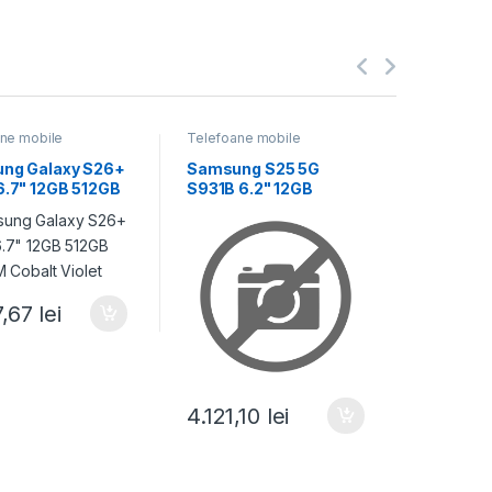
ne mobile
Telefoane mobile
Telefoane
ng Galaxy S26+
Samsung S25 5G
Samsung
6.7" 12GB 512GB
S931B 6.2" 12GB
5G S938
M Cobalt Violet
256GB DualSIM Silver
256GB D
Shadow
Titaniu
7,67
lei
5.769
4.121,10
lei