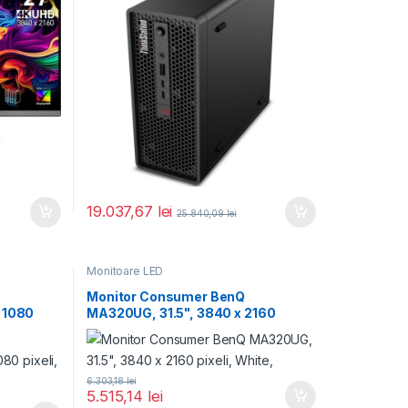
19.037,67
lei
25.840,09
lei
Monitoare LED
Monitor Consumer BenQ
 1080
MA320UG, 31.5", 3840 x 2160
pixeli, White,
6.303,18
lei
5.515,14
lei