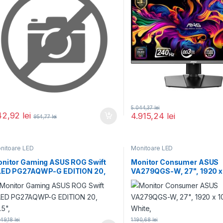
5.044,37
lei
42,92
lei
4.915,24
lei
954,77
lei
nitoare LED
Monitoare LED
nitor Gaming ASUS ROG Swift
Monitor Consumer ASUS
LED PG27AQWP-G EDITION 20,
VA279QGS-W, 27", 1920 x
.5",
pixeli, White,
449,18
lei
1.190,68
lei