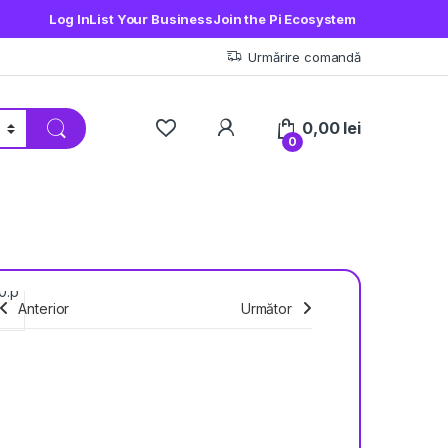
Log In
List Your Business
Join the Pi Ecosystem
Urmărire comandă
My Account
0,00
lei
0
Anterior
Următor
Salvezi
391,47
lei