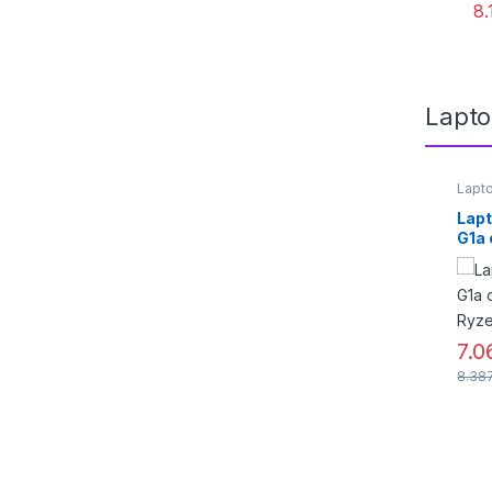
8
Lapto
Lapto
Lapt
G1a
Ryze
7.0
8.38