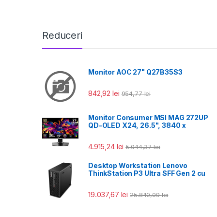
Reduceri
Monitor AOC 27" Q27B35S3
842,92
lei
954,77
lei
Monitor Consumer MSI MAG 272UP
QD-OLED X24, 26.5", 3840 x
4.915,24
lei
5.044,37
lei
Desktop Workstation Lenovo
ThinkStation P3 Ultra SFF Gen 2 cu
19.037,67
lei
25.840,09
lei