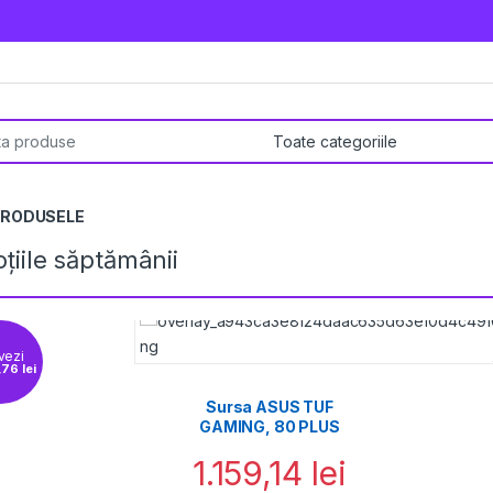
pentru:
PRODUSELE
țiile săptămânii
vezi
13
lei
Casti Mono-casca
SPACER SPBH-HF-01,
Wireless, alb
23,38
lei