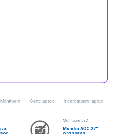
Monitoare
Genti laptop
Incarcatoare laptop
a
Monitoare LED
aza
Monitor AOC 27"
Z890
Q27B35S3