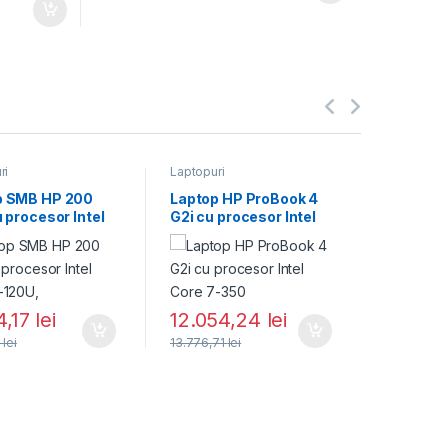
ri
Laptopuri
Laptopuri
p SMB HP 200
Laptop HP ProBook 4
Laptop 
u procesor Intel
G2i cu procesor Intel
Vector 1
-120U,
Core 7-350
procesor
4,17
lei
12.054,24
lei
14.65
6
lei
13.776,71
lei
19.334,57