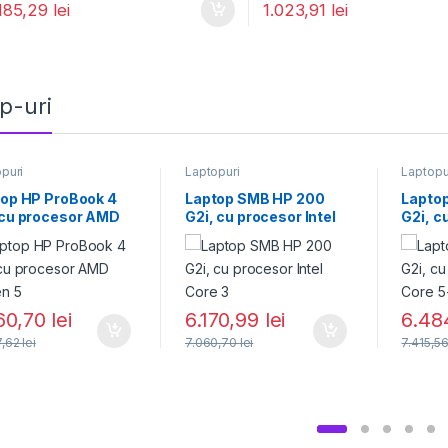
.185,29
lei
1.023,91
lei
p-uri
puri
Laptopuri
Laptopu
op HP ProBook 4
Laptop SMB HP 200
Lapto
 cu procesor AMD
G2i, cu procesor Intel
G2i, c
n 5
Core 3
Core 5
60,70
lei
6.170,99
lei
6.48
7,62
lei
7.060,70
lei
7.415,5