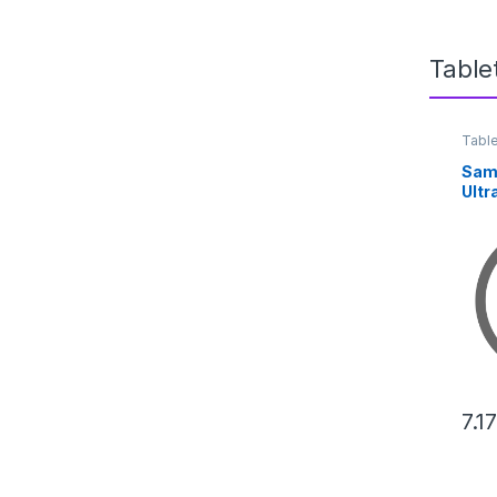
Table
Tabl
Sam
Ultr
14.6
7.1