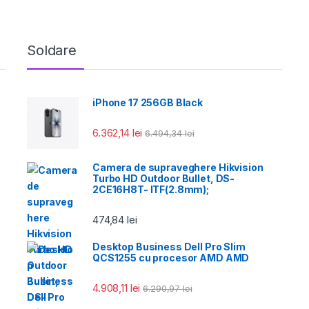
Soldare
iPhone 17 256GB Black
6.362,14
lei
6.494,34
lei
Camera de supraveghere Hikvision
Turbo HD Outdoor Bullet, DS-
2CE16H8T- ITF(2.8mm);
474,84
lei
Desktop Business Dell Pro Slim
QCS1255 cu procesor AMD AMD
4.908,11
lei
6.290,97
lei