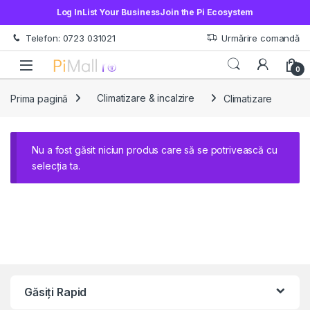
Log In
List Your Business
Join the Pi Ecosystem
Treci la navigare
Sări la conținut
Telefon: 0723 031021
Urmărire comandă
Open
0
Prima pagină
Climatizare & incalzire
Climatizare
Nu a fost găsit niciun produs care să se potrivească cu
selecția ta.
Găsiți Rapid