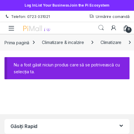
Log In
List Your Business
Join the Pi Ecosystem
Treci la navigare
Sări la conținut
Telefon: 0723 031021
Urmărire comandă
Open
0
Prima pagină
Climatizare & incalzire
Climatizare
Nu a fost găsit niciun produs care să se potrivească cu
selecția ta.
Găsiți Rapid