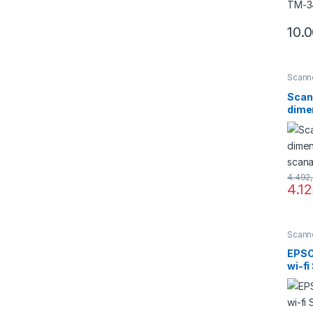
10.
Scann
Scan
dimen
vite
4.492
4.1
Scann
EPSO
wi-fi
opti