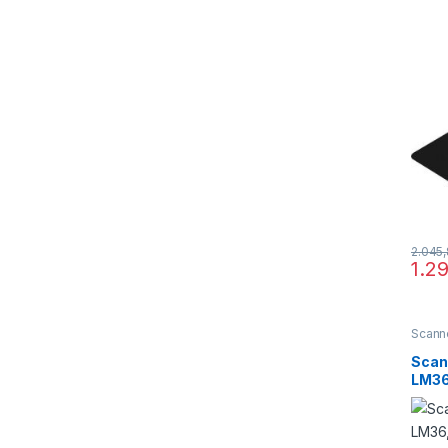
2.045
1.2
Scann
Scan
LM36
pent