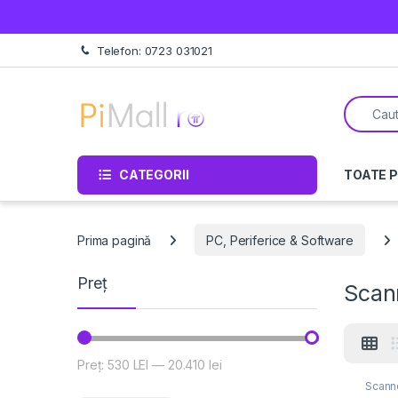
Treci la navigare
Sări la conținut
Telefon: 0723 031021
Căutare 
CATEGORII
TOATE 
Prima pagină
PC, Periferice & Software
Preț
Scan
Preț:
530 LEI
—
20.410 lei
Preț minim
Preț maxim
Scann