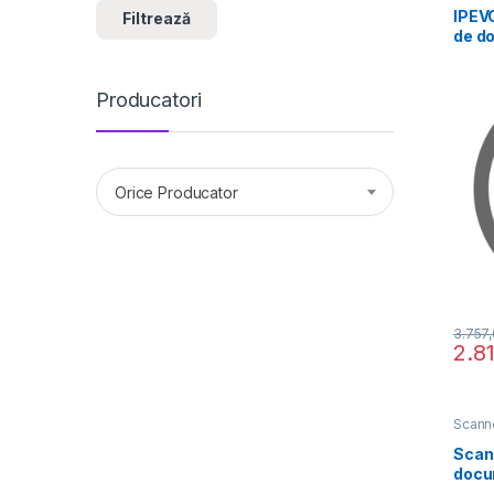
IPEV
Filtrează
de d
Producatori
Orice Producator
3.757
2.8
Scann
Scan
docu