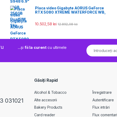
Placa video Gigabyte AORUS GeForce
RTX 5080 XTREME WATERFORCE WB,
10.502,58
lei
12.892,08
lei
ru
...și
fii la curent
cu ultimele
Găsiți Rapid
Alcohol & Tobacco
Înregistrare
23 031021
Alte accesorii
Autentificare
Bakery Products
Flux intrări
Card reader
Flux comentari