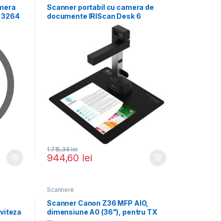
amera
Scanner portabil cu camera de
K 3264
documente IRIScan Desk 6
1.715,34
lei
944,60
lei
Scannere
Scanner Canon Z36 MFP AIO,
 viteza
dimensiune A0 (36"), pentru TX