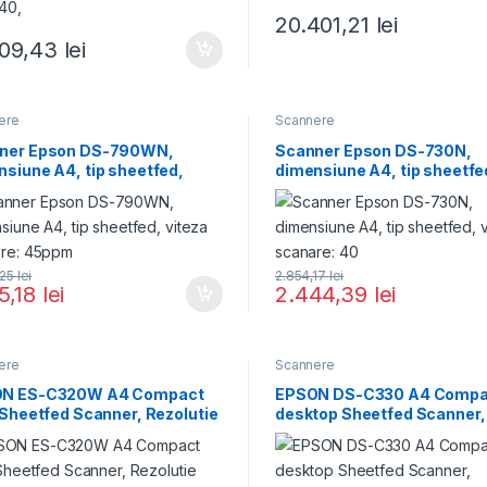
20.401,21
lei
009,43
lei
ere
Scannere
ner Epson DS-790WN,
Scanner Epson DS-730N,
siune A4, tip sheetfed,
dimensiune A4, tip sheetfe
za scanare: 45ppm
viteza scanare: 40
,25
lei
2.854,17
lei
25,18
lei
2.444,39
lei
ere
Scannere
N ES-C320W A4 Compact
EPSON DS-C330 A4 Compa
 Sheetfed Scanner, Rezolutie
desktop Sheetfed Scanner,
ca: 600
Rezolutie optica: 600