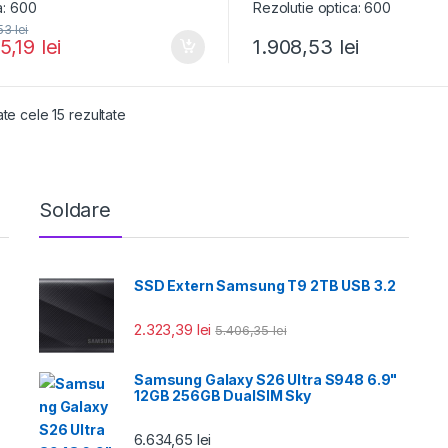
,53
lei
45,19
lei
1.908,53
lei
Sortat după cele mai recente
ate cele 15 rezultate
Soldare
SSD Extern Samsung T9 2TB USB 3.2
2.323,39
lei
5.406,35
lei
Samsung Galaxy S26 Ultra S948 6.9"
12GB 256GB DualSIM Sky
6.634,65
lei