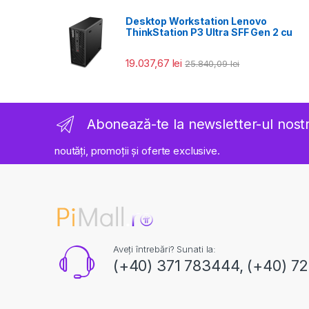
Desktop Workstation Lenovo
ThinkStation P3 Ultra SFF Gen 2 cu
19.037,67
lei
25.840,09
lei
Abonează-te la newsletter-ul nost
noutăți, promoții și oferte exclusive.
Aveți întrebări? Sunati la:
(+40) 371 783444, (+40) 7