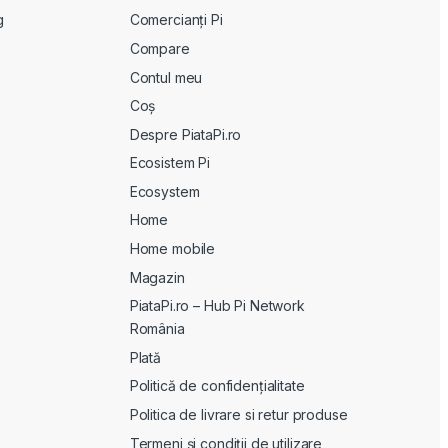
g
Comercianți Pi
Compare
Contul meu
Coș
Despre PiataPi.ro
Ecosistem Pi
Ecosystem
Home
Home mobile
Magazin
PiataPi.ro – Hub Pi Network
România
Plată
Politică de confidențialitate
Politica de livrare si retur produse
Termeni și condiții de utilizare