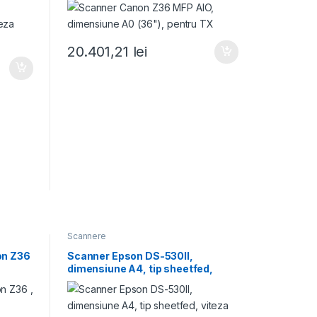
20.401,21
lei
Scannere
on Z36
Scanner Epson DS-530II,
dimensiune A4, tip sheetfed,
viteza scanare: 70