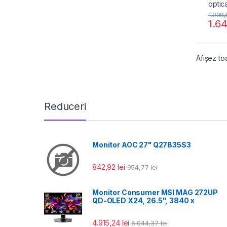
1.908
1.6
Afișez to
Reduceri
Monitor AOC 27" Q27B35S3
842,92
lei
954,77
lei
Monitor Consumer MSI MAG 272UP
QD-OLED X24, 26.5", 3840 x
4.915,24
lei
5.044,37
lei