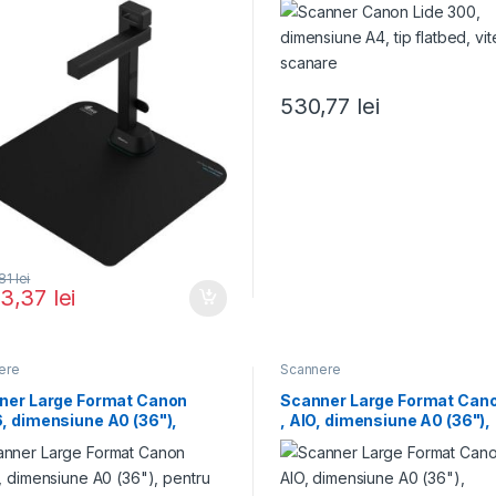
530,77
lei
,81
lei
93,37
lei
ere
Scannere
ner Large Format Canon
Scanner Large Format Can
, dimensiune A0 (36"),
, AIO, dimensiune A0 (36"),
ru TM-340,