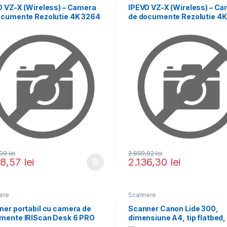
O VZ-X (Wireless) – Camera
IPEVO VZ-X (Wireless) – C
ocumente Rezolutie 4K 3264
de documente Rezolutie 4
,09
lei
2.899,92
lei
18,57
lei
2.136,30
lei
ere
Scannere
ner portabil cu camera de
Scanner Canon Lide 300,
mente IRIScan Desk 6 PRO
dimensiune A4, tip flatbed,
scanare