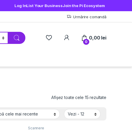
Log In
List Your Business
Join the Pi Ecosystem
Urmărire comandă
My Account
0,00
lei
0
Sortat după c
Afișez toate cele 15 rezultate
Scannere