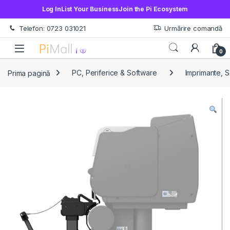
Log In
List Your Business
Join the Pi Ecosystem
Treci la navigare
Sări la conținut
Telefon: 0723 031021
Urmărire comandă
Open
0
Prima pagină
PC, Periferice & Software
Imprimante, 