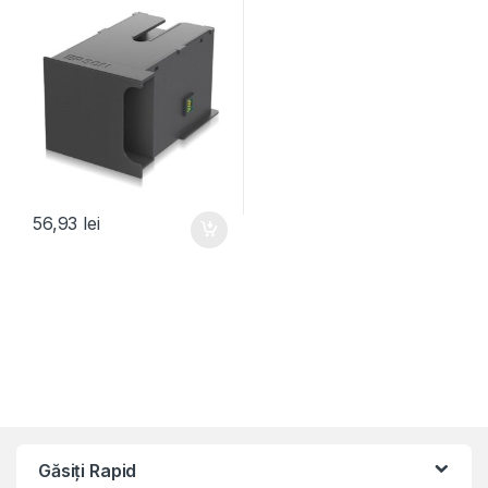
L7160.
56,93
lei
Găsiți Rapid