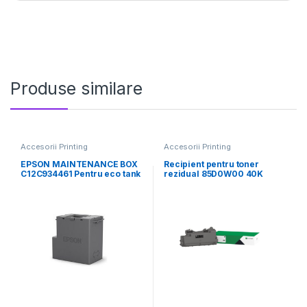
Produse similare
Accesorii Printing
Accesorii Printing
EPSON MAINTENANCE BOX
Recipient pentru toner
C12C934461 Pentru eco tank
rezidual 85D0W00 40K
l3550, l3560, l5590.
Lexmark CX930, 931,
XC9325,