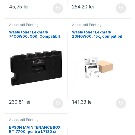
45,75
lei
254,20
lei
Accesorii Printing
Accesorii Printing
Waste toner Lexmark
Waste toner Lexmark
74C0W00, 90K, Compatibil
20N0W00, 15K, compatibil
cu C4150 / CS720de
cu: CX331adwe,
MC3224adwe, CS431dw,
230,81
lei
141,33
lei
Accesorii Printing
EPSON MAINTENANCE BOX
ET-7700, pentru L7180 si