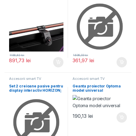
1.138,82
lei
1.636,03
lei
891,73
lei
361,97
lei
Accesorii smart TV
Accesorii smart TV
Set 2 creioane pasive pentru
Geanta proiector Optoma
display interactiv HORIZON;
model universal
produs optional
190,13
lei