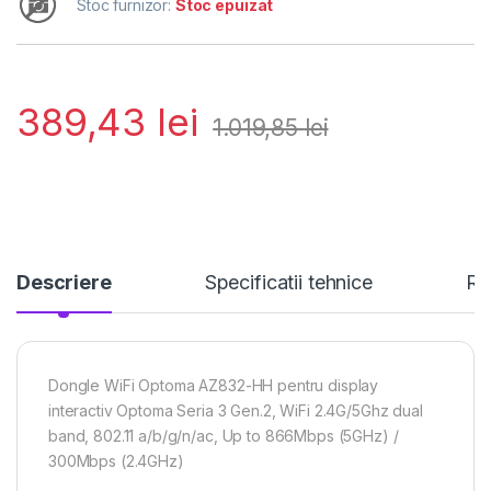
Stoc furnizor:
Stoc epuizat
389,43
lei
1.019,85
lei
Descriere
Specificatii tehnice
Re
Dongle WiFi Optoma AZ832-HH pentru display
interactiv Optoma Seria 3 Gen.2, WiFi 2.4G/5Ghz dual
band, 802.11 a/b/g/n/ac, Up to 866Mbps (5GHz) /
300Mbps (2.4GHz)