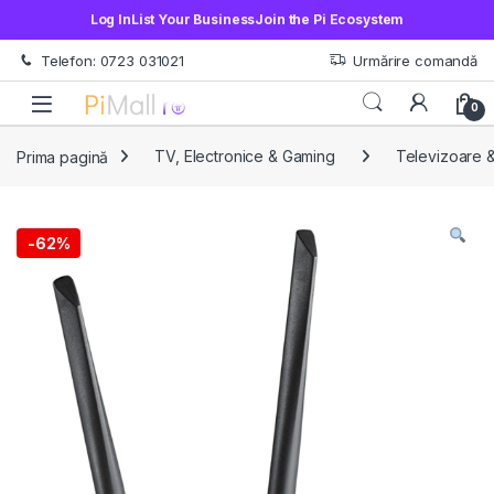
Log In
List Your Business
Join the Pi Ecosystem
Treci la navigare
Sări la conținut
Telefon: 0723 031021
Urmărire comandă
Open
0
Prima pagină
TV, Electronice & Gaming
Televizoare &
-
62%