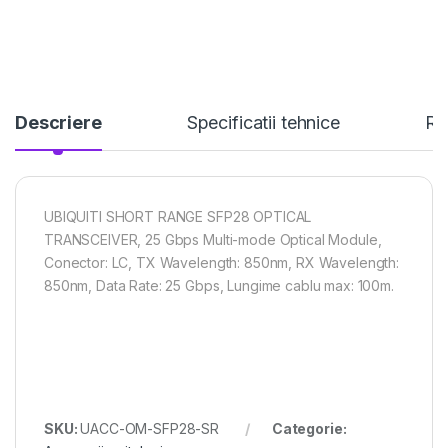
Descriere
Specificatii tehnice
Re
UBIQUITI SHORT RANGE SFP28 OPTICAL
TRANSCEIVER, 25 Gbps Multi-mode Optical Module,
Conector: LC, TX Wavelength: 850nm, RX Wavelength:
850nm, Data Rate: 25 Gbps, Lungime cablu max: 100m.
SKU:
UACC-OM-SFP28-SR
Categorie: