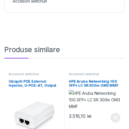
Accesorii switchuri
Produse similare
Accesorii switchuri
Accesorii switchuri
Ubiquiti POE External
HPE Aruba Networking 10G
Injector, U-POE-AT, Output
SFP+ LC SR 300m OM3 MMF
Voltage 48VDC @ 0.65A,
3.516,10
lei