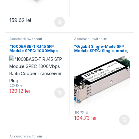
159,62
lei
Accesorii switchuri
Accesorii switchuri
"1000BASE-T RJ45 SFP
"Gigabit Single-Mode SFP
Module SPEC: 1000Mbps
Module SPEC: Single-mode,
RJ45 Copper Transceiver,
MiniGBIC, LC Interface, Up
Plug
200,30
lei
129,12
lei
166,75
lei
104,73
lei
Accesorii switchuri