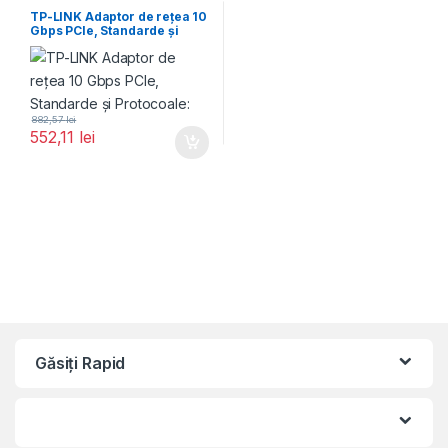
TP-LINK Adaptor de rețea 10
Gbps PCIe, Standarde și
Protocoale:
882,57
lei
552,11
lei
Găsiți Rapid