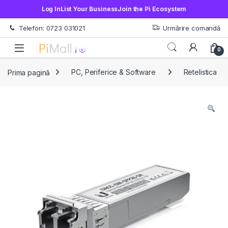
Log In
List Your Business
Join the Pi Ecosystem
Treci la navigare
Sări la conținut
Telefon: 0723 031021
Urmărire comandă
Open
0
Prima pagină
PC, Periferice & Software
Retelistica