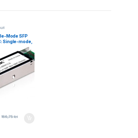
uri
gle-Mode SFP
: Single-mode,
 Interface, Up
166,75
lei