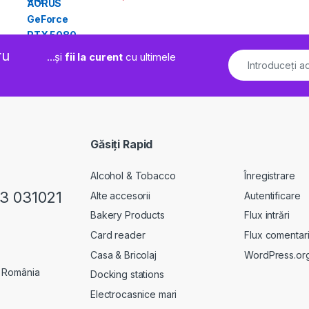
ru
...și
fii la curent
cu ultimele
Găsiți Rapid
Alcohol & Tobacco
Înregistrare
23 031021
Alte accesorii
Autentificare
Bakery Products
Flux intrări
Card reader
Flux comentari
Casa & Bricolaj
WordPress.or
, România
Docking stations
Electrocasnice mari