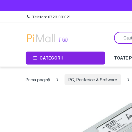
Treci la navigare
Sări la conținut
Telefon: 0723 031021
Căutare 
CATEGORII
TOATE 
Prima pagină
PC, Periferice & Software