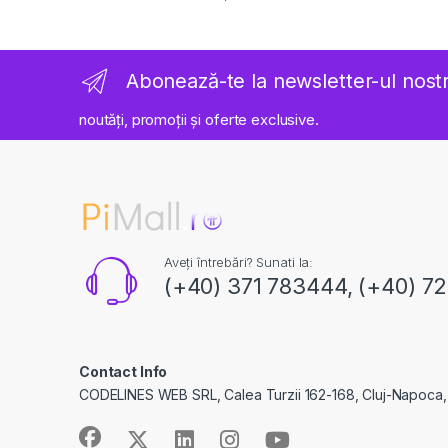
Abonează-te la newsletter-ul nost
noutăți, promoții și oferte exclusive.
Aveți întrebări? Sunati la:
(+40) 371 783444, (+40) 7
Contact Info
CODELINES WEB SRL, Calea Turzii 162-168, Cluj-Napoca