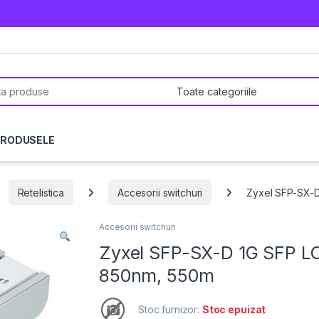
pentru:
PRODUSELE
Retelistica
Accesorii switchuri
Zyxel SFP-SX-D
Accesorii switchuri
Zyxel SFP-SX-D 1G SFP LC
850nm, 550m
Stoc furnizor:
Stoc epuizat