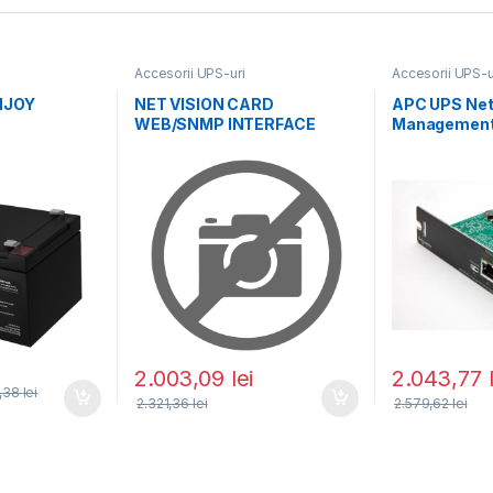
Accesorii UPS-uri
Accesorii UPS-u
NJOY
NET VISION CARD
APC UPS Ne
WEB/SNMP INTERFACE
Management
IPV4/IPV6 FOR SLOT
2.003,09
lei
2.043,77
,38
lei
2.321,36
lei
2.579,62
lei