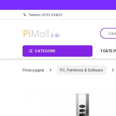
Treci la navigare
Sări la conținut
Telefon: 0723 031021
Căutare 
CATEGORII
TOATE 
Prima pagină
PC, Periferice & Software