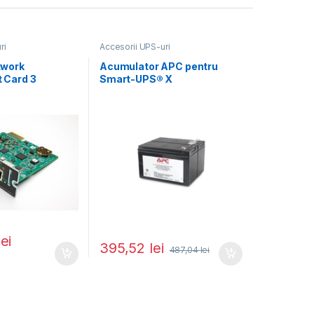
ri
Accesorii UPS-uri
twork
Acumulator APC pentru
 Card 3
Smart-UPS® X
lei
395,52
lei
487,04
lei