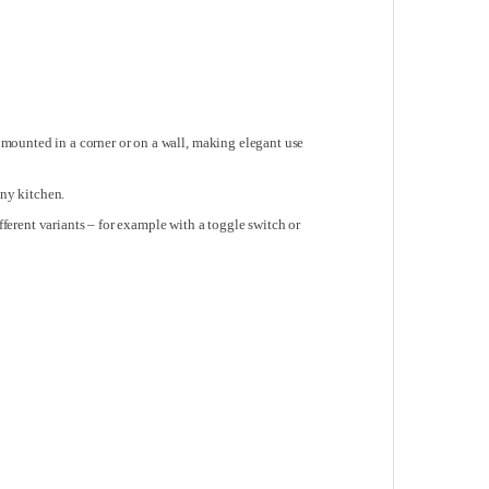
e mounted in a corner or on a wall, making elegant use
ny kitchen.
ifferent variants – for example with a toggle switch or