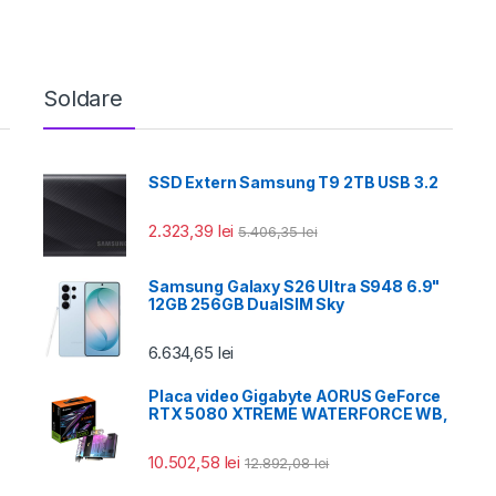
Soldare
SSD Extern Samsung T9 2TB USB 3.2
2.323,39
lei
5.406,35
lei
Samsung Galaxy S26 Ultra S948 6.9"
12GB 256GB DualSIM Sky
6.634,65
lei
Placa video Gigabyte AORUS GeForce
RTX 5080 XTREME WATERFORCE WB,
10.502,58
lei
12.892,08
lei