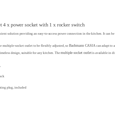
4 x power socket with 1 x rocker switch
icient solution providing an easy-to-access power connection in the kitchen. It can b
e multiple-socket outlet to be flexibly adjusted, so
Bachmann CASIA
can adapt to a
 timeless design, suitable for any kitchen. The
multiple-socket outlet
is available in d
7
lack
ing plug, included