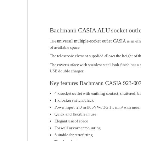
Bachmann CASIA ALU socket outlet 
The
universal multiple-socket outlet CASIA
is an eff
of available space.
The telescopic element supplied allows the height of th
The cover surface with stainless steel look finish has a
USB double charger.
Key features Bachmann CASIA 923-00
4 x socket outlet with earthing contact, shuttered, b
1 x rocker switch, black
Power input: 2.0 m H05VV-F 3G 1.5 mm² with mount
Quick and flexible in use
Elegant use of space
For wall or corner mounting
Suitable for retrofitting