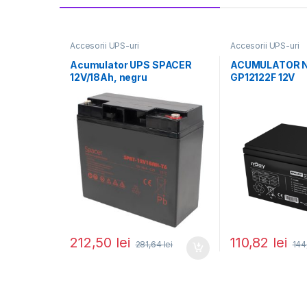
Accesorii UPS-uri
Accesorii UPS-uri
Acumulator UPS SPACER
ACUMULATOR 
12V/18Ah, negru
GP12122F 12V
212,50
lei
110,82
lei
281,64
lei
144