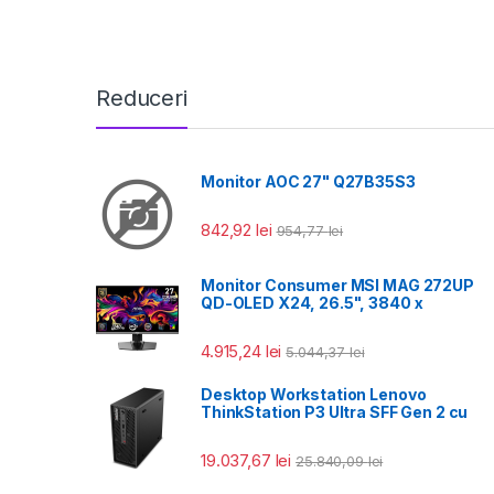
Reduceri
Monitor AOC 27" Q27B35S3
842,92
lei
954,77
lei
Monitor Consumer MSI MAG 272UP
QD-OLED X24, 26.5", 3840 x
4.915,24
lei
5.044,37
lei
Desktop Workstation Lenovo
ThinkStation P3 Ultra SFF Gen 2 cu
19.037,67
lei
25.840,09
lei