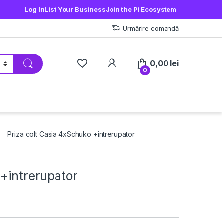
Log In
List Your Business
Join the Pi Ecosystem
Urmărire comandă
My Account
0,00
lei
0
Priza colt Casia 4xSchuko +intrerupator
 +intrerupator