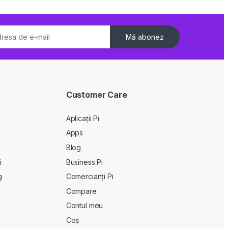
Mă abonez
Customer Care
Aplicații Pi
Apps
Blog
i
Business Pi
g
Comercianți Pi
Compare
Contul meu
Coș