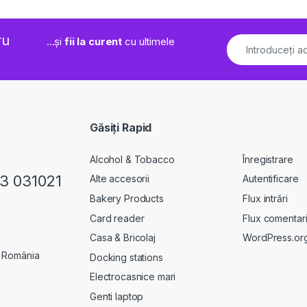
ru
...și
fii la curent
cu ultimele
Găsiți Rapid
Alcohol & Tobacco
Înregistrare
23 031021
Alte accesorii
Autentificare
Bakery Products
Flux intrări
Card reader
Flux comentari
Casa & Bricolaj
WordPress.or
, România
Docking stations
Electrocasnice mari
Genti laptop