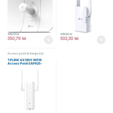
588,73
lei
656,85
lei
350,79
lei
502,30
lei
Access point & Range Ext.
TPLINK AX1800 WIFI6
Access Point EAP625-
OUTDOOR HD, Interfata: 1 x