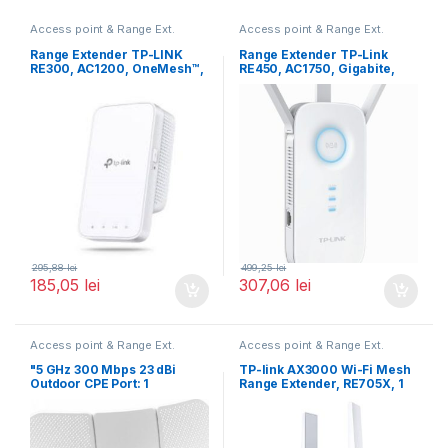
Access point & Range Ext.
Access point & Range Ext.
Range Extender TP-LINK
Range Extender TP-Link
RE300, AC1200, OneMesh™,
RE450, AC1750, Gigabite,
Dual-Band, Smart Roaming
Mod High Speed
295,88
lei
499,25
lei
185,05
lei
307,06
lei
Access point & Range Ext.
Access point & Range Ext.
"5 GHz 300 Mbps 23 dBi
TP-link AX3000 Wi-Fi Mesh
Outdoor CPE Port: 1
Range Extender, RE705X, 1
Port Ethernet