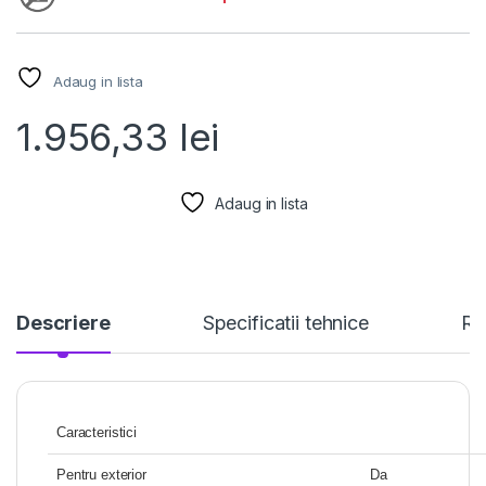
Adaug in lista
1.956,33
lei
Adaug in lista
Descriere
Specificatii tehnice
Re
Caracteristici
Pentru exterior
Da