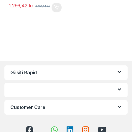
1.296,42
lei
2.006,14
lei
Găsiți Rapid
Customer Care