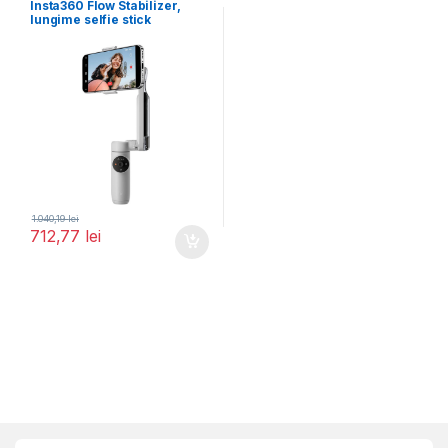
Insta360 Flow Stabilizer,
lungime selfie stick
incorporat 215mm,
dimensiune trepied
1.040,19
lei
712,77
lei