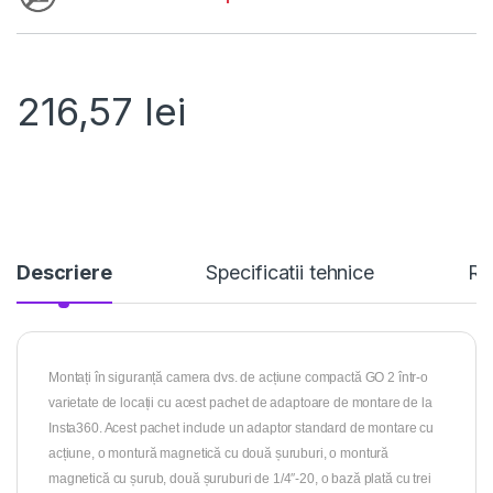
216,57
lei
Descriere
Specificatii tehnice
Re
Montați în siguranță camera dvs. de acțiune compactă GO 2 într-o
varietate de locații cu acest pachet de adaptoare de montare de la
Insta360. Acest pachet include un adaptor standard de montare cu
acțiune, o montură magnetică cu două șuruburi, o montură
magnetică cu șurub, două șuruburi de 1/4″-20, o bază plată cu trei