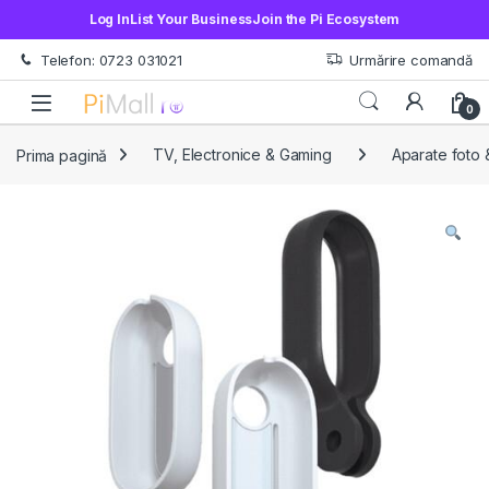
Log In
List Your Business
Join the Pi Ecosystem
Treci la navigare
Sări la conținut
Telefon: 0723 031021
Urmărire comandă
Open
0
Prima pagină
TV, Electronice & Gaming
Aparate foto 