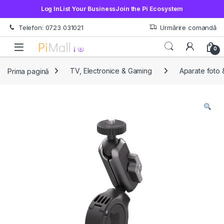
Log In
List Your Business
Join the Pi Ecosystem
Treci la navigare
Sări la conținut
Telefon: 0723 031021
Urmărire comandă
Open
0
Prima pagină
TV, Electronice & Gaming
Aparate foto 