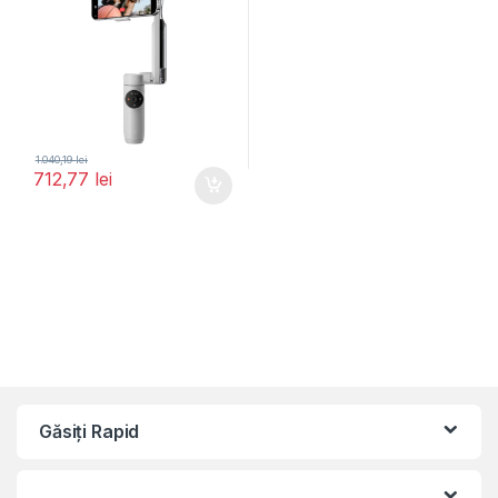
1.040,19
lei
712,77
lei
Găsiți Rapid