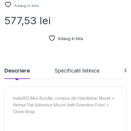
Adaug in lista
577,53
lei
Adaug in lista
Descriere
Specificatii tehnice
Re
Insta360 Bike Bundle, compus din Handlebar Mount +
Helmut Flat Adhesive Mount (with Extention Pole) +
Chest Strap