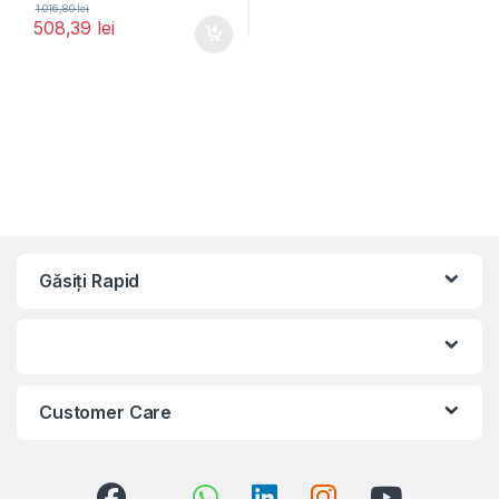
1.016,80
lei
508,39
lei
Găsiți Rapid
Customer Care