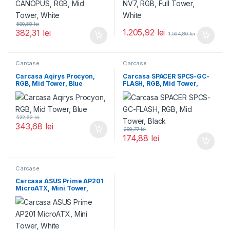
580,58
lei
1.205,92
lei
382,31
lei
1.564,86
lei
Carcase
Carcase
Carcasa Aqirys Procyon,
Carcasa SPACER SPCS-GC-
RGB, Mid Tower, Blue
FLASH, RGB, Mid Tower,
Black
522,62
lei
343,68
lei
288,77
lei
174,88
lei
Carcase
Carcasa ASUS Prime AP201
MicroATX, Mini Tower,
White