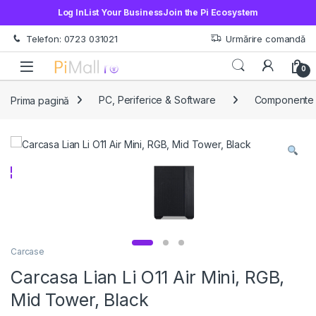
Log In
List Your Business
Join the Pi Ecosystem
Treci la navigare
Sări la conținut
Telefon: 0723 031021
Urmărire comandă
Open
0
Prima pagină
PC, Periferice & Software
Componente
Carcase
Carcasa Lian Li O11 Air Mini, RGB,
Mid Tower, Black