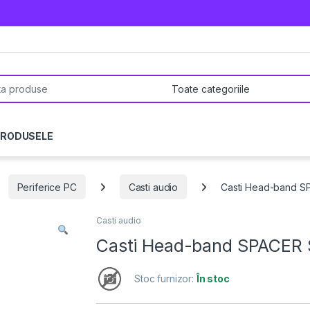
pentru:
PRODUSELE
Periferice PC
Casti audio
Casti Head-band SP
Casti audio
Casti Head-band SPACER S
Stoc furnizor:
În stoc