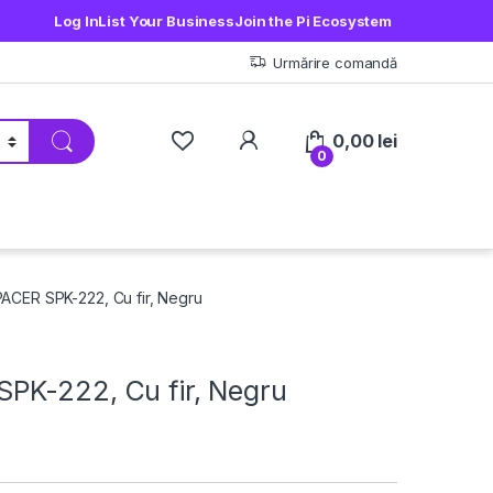
Log In
List Your Business
Join the Pi Ecosystem
Urmărire comandă
My Account
0,00
lei
0
ACER SPK-222, Cu fir, Negru
PK-222, Cu fir, Negru