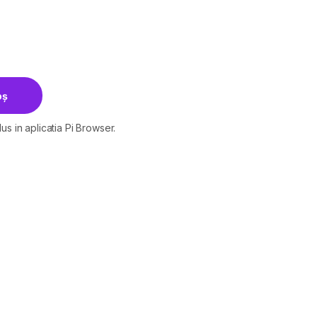
egru cantitatea
oș
us in aplicatia Pi Browser.