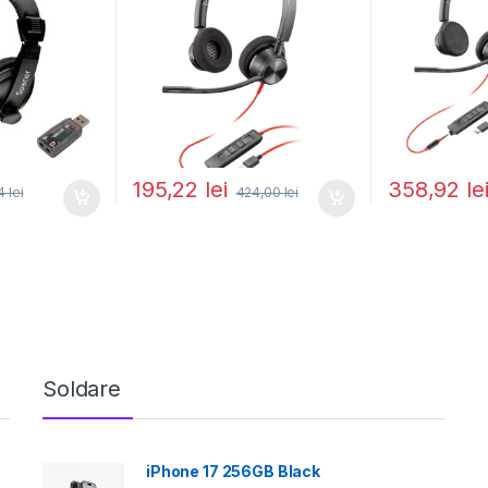
195,22
lei
358,92
le
54
lei
424,00
lei
Soldare
iPhone 17 256GB Black