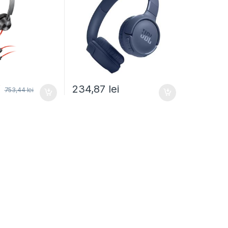
i
234,87
lei
753,44
lei