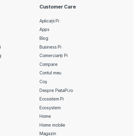
Customer Care
Aplicații Pi
Apps
Blog
i
Business Pi
g
Comercianți Pi
Compare
Contul meu
Coș
Despre PiataPi.ro
Ecosistem Pi
Ecosystem
Home
Home mobile
Magazin