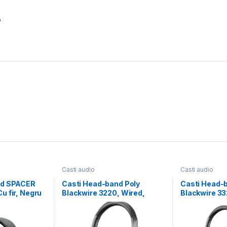
o
Casti audio
Casti audio
nd SPACER
Casti Head-band Poly
Casti Head-
u fir, Negru
Blackwire 3220, Wired,
Blackwire 33
Negru
Negru