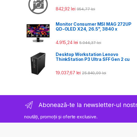
842,92
lei
954,77
lei
Monitor Consumer MSI MAG 272UP
QD-OLED X24, 26.5", 3840 x
4.915,24
lei
5.044,37
lei
Desktop Workstation Lenovo
ThinkStation P3 Ultra SFF Gen 2 cu
19.037,67
lei
25.840,09
lei
Abonează-te la newsletter-ul nost
noutăți, promoții și oferte exclusive.