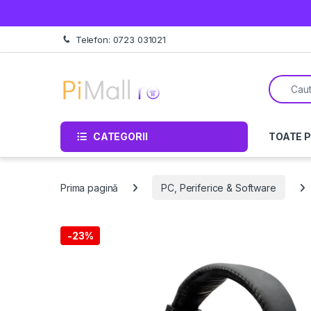
Treci la navigare
Sări la conținut
Telefon: 0723 031021
Căutare 
CATEGORII
TOATE 
Prima pagină
PC, Periferice & Software
-
23%