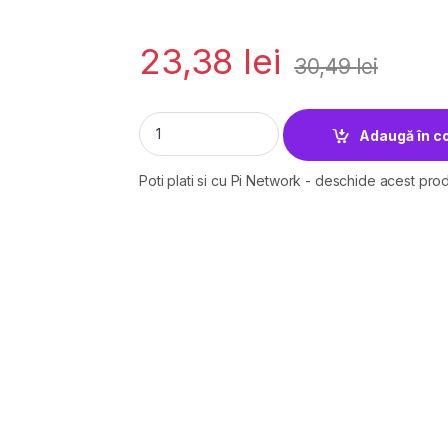
23,38
lei
30,49
lei
Casti Head-band SPACER SPK-222, Cu fir, N
Adaugă în c
Poti plati si cu Pi Network - deschide acest prod