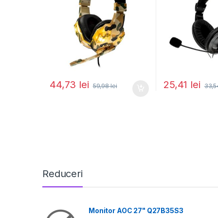
44,73
lei
25,41
lei
59,98
lei
33,
Reduceri
Monitor AOC 27" Q27B35S3