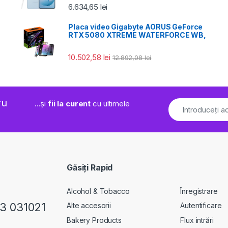
6.634,65
lei
Placa video Gigabyte AORUS GeForce
RTX 5080 XTREME WATERFORCE WB,
10.502,58
lei
12.892,08
lei
ru
...și
fii la curent
cu ultimele
Găsiți Rapid
Alcohol & Tobacco
Înregistrare
23 031021
Alte accesorii
Autentificare
Bakery Products
Flux intrări