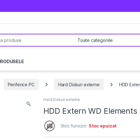
pentru:
PRODUSELE
Periferice PC
Hard Diskuri externe
HDD Exter
Hard Diskuri externe
HDD Extern WD Elements P
Stoc furnizor:
Stoc epuizat