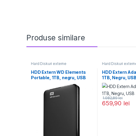
Produse similare
Hard Diskuri externe
Hard Diskuri extern
HDD Extern WD Elements
HDD Extern Ada
Portable, 1TB, negru, USB
1TB, Negru, USB
3.0
1.082,89
lei
659,90
lei