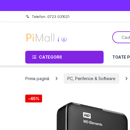
Treci la navigare
Sări la conținut
Telefon: 0723 031021
Căutare 
CATEGORII
TOATE 
Prima pagină
PC, Periferice & Software
-
45%