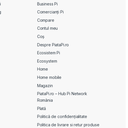
i
Business Pi
g
Comercianți Pi
Compare
Contul meu
Coș
Despre PiataPi.ro
Ecosistem Pi
Ecosystem
Home
Home mobile
Magazin
PiataPi.ro – Hub Pi Network
România
Plată
Politică de confidențialitate
Politica de livrare si retur produse