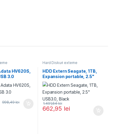
terne
Hard Diskuri externe
Adata HV620S,
HDD Extern Seagate, 1TB,
USB 3.0
Expansion portable, 2.5"
USB3.0, Black
998,49
lei
1.491,64
lei
662,95
lei