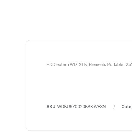
HDD extern WD, 2TB, Elements Portable, 2.5
SKU:
WDBU6Y0020BBK-WESN
Cate