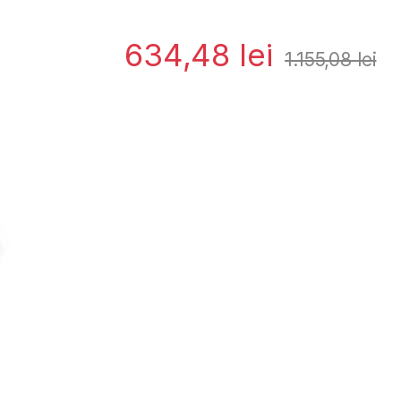
634,48
lei
1.155,08
lei