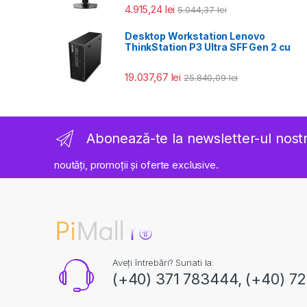
4.915,24
lei
5.044,37
lei
Desktop Workstation Lenovo
ThinkStation P3 Ultra SFF Gen 2 cu
19.037,67
lei
25.840,09
lei
Abonează-te la newsletter-ul nost
noutăți, promoții și oferte exclusive.
Aveți întrebări? Sunati la:
(+40) 371 783444, (+40) 7