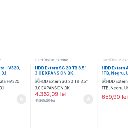
e
Hard Diskuri externe
Hard Diskuri ex
ta HV320,
HDD Extern SG 20 TB 3.5"
HDD Extern 
 3.1
3.0 EXPANSION BK
1TB, Negru, 
4.362,09
lei
659,90
lei
11.265,20
lei