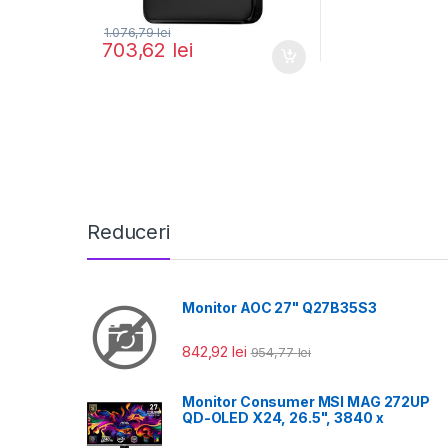
1.076,79
lei
703,62
lei
Reduceri
Monitor AOC 27" Q27B35S3
842,92
lei
954,77
lei
Monitor Consumer MSI MAG 272UP
QD-OLED X24, 26.5", 3840 x