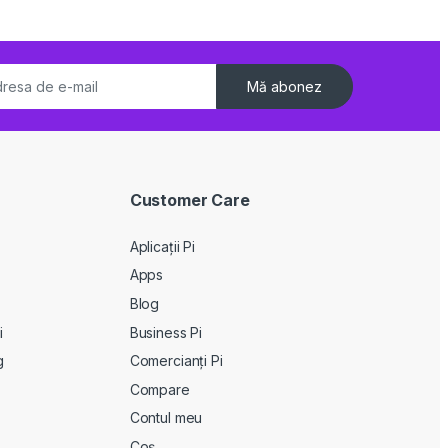
Mă abonez
Customer Care
Aplicații Pi
Apps
Blog
i
Business Pi
g
Comercianți Pi
Compare
Contul meu
Coș