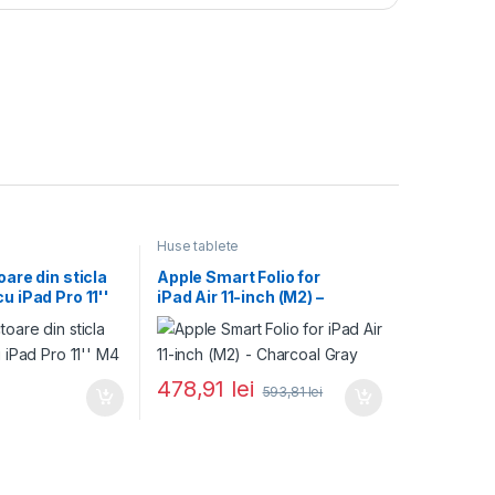
Huse tablete
oare din sticla
Apple Smart Folio for
u iPad Pro 11''
iPad Air 11-inch (M2) –
Charcoal Gray
478,91
lei
593,81
lei