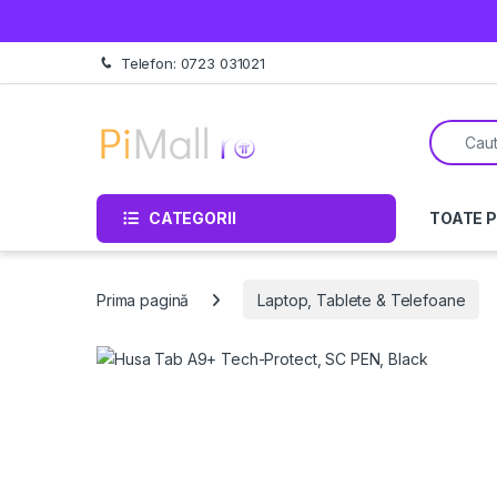
Treci la navigare
Sări la conținut
Telefon: 0723 031021
Căutare 
CATEGORII
TOATE 
Prima pagină
Laptop, Tablete & Telefoane