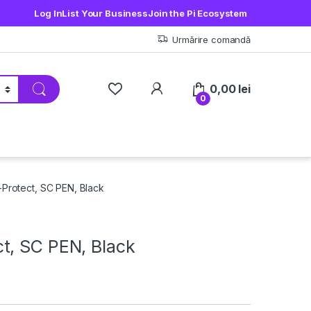
Log In
List Your Business
Join the Pi Ecosystem
Urmărire comandă
My Account
0,00
lei
0
Protect, SC PEN, Black
t, SC PEN, Black