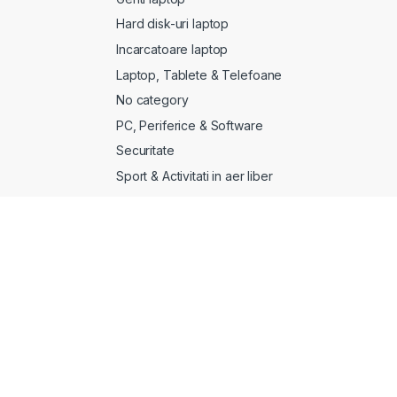
Hard disk-uri laptop
Incarcatoare laptop
Laptop, Tablete & Telefoane
No category
PC, Periferice & Software
Securitate
Sport & Activitati in aer liber
Stand & Cooling pad
TV, Electronice & Gaming