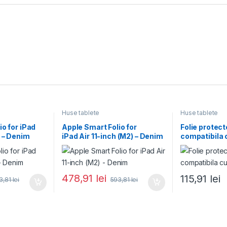
Huse tablete
Huse tablete
io for iPad
Apple Smart Folio for
Folie protect
) – Denim
iPad Air 11-inch (M2) – Denim
compatibila c
M4
478,91
lei
115,91
lei
3,81
lei
593,81
lei