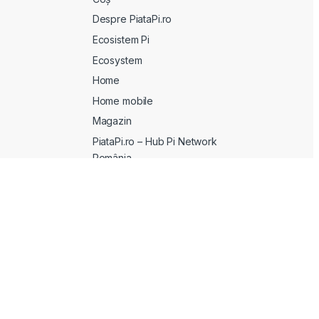
Despre PiataPi.ro
Ecosistem Pi
Ecosystem
Home
Home mobile
Magazin
PiataPi.ro – Hub Pi Network
România
Plată
Politică de confidențialitate
Politica de livrare si retur produse
Termeni și condiții de utilizare
Urmărire comandă
Wishlist