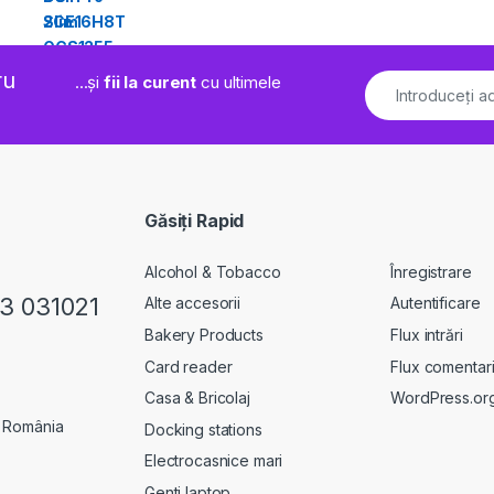
ru
...și
fii la curent
cu ultimele
Găsiți Rapid
Alcohol & Tobacco
Înregistrare
23 031021
Alte accesorii
Autentificare
Bakery Products
Flux intrări
Card reader
Flux comentari
Casa & Bricolaj
WordPress.or
, România
Docking stations
Electrocasnice mari
Genti laptop