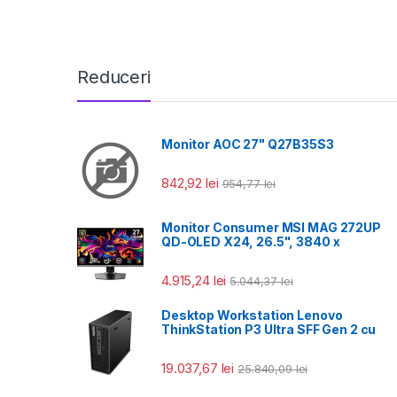
Reduceri
Monitor AOC 27" Q27B35S3
842,92
lei
954,77
lei
Monitor Consumer MSI MAG 272UP
QD-OLED X24, 26.5", 3840 x
4.915,24
lei
5.044,37
lei
Desktop Workstation Lenovo
ThinkStation P3 Ultra SFF Gen 2 cu
19.037,67
lei
25.840,09
lei