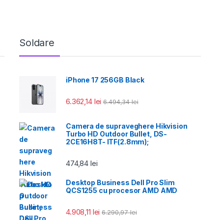
Soldare
iPhone 17 256GB Black
6.362,14
lei
6.494,34
lei
Camera de supraveghere Hikvision
Turbo HD Outdoor Bullet, DS-
2CE16H8T- ITF(2.8mm);
474,84
lei
Desktop Business Dell Pro Slim
QCS1255 cu procesor AMD AMD
4.908,11
lei
6.290,97
lei