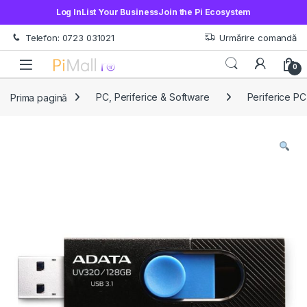
Log In
List Your Business
Join the Pi Ecosystem
Treci la navigare
Sări la conținut
Telefon: 0723 031021
Urmărire comandă
Open
0
Prima pagină
PC, Periferice & Software
Periferice PC