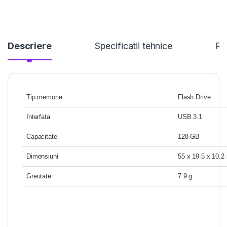
Descriere
Specificatii tehnice
Re
Tip memorie
Flash Drive
Interfata
USB 3.1
Capacitate
128 GB
Dimensiuni
55 x 19.5 x 10.
Greutate
7.9 g