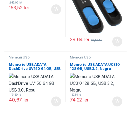
246,05
lei
153,52
lei
39,64
lei
96,58
lei
Memorii USB
Memorii USB
Memorie USB ADATA
Memorie USB ADATA UC310
DashDrive UV150 64 GB, USB
128 GB, USB 3.2, Negru
3.0, Rosu
145,39
lei
130,14
lei
40,67
lei
74,22
lei