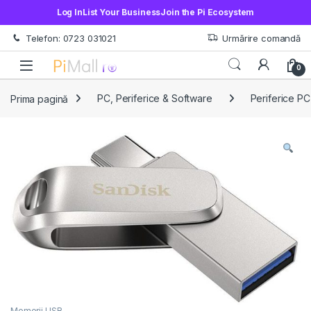
Log In
List Your Business
Join the Pi Ecosystem
Treci la navigare
Sări la conținut
Telefon: 0723 031021
Urmărire comandă
Open
0
Prima pagină
PC, Periferice & Software
Periferice PC
Memorii USB