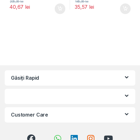
205,39
lei
145,39
lei
40,67
lei
35,57
lei
Găsiți Rapid
Customer Care