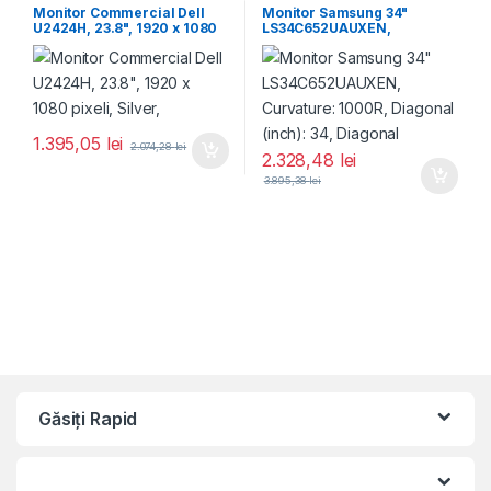
Monitor Commercial Dell
Monitor Samsung 34"
U2424H, 23.8", 1920 x 1080
LS34C652UAUXEN,
pixeli, Silver,
Curvature: 1000R, Diagonal
(inch): 34, Diagonal
1.395,05
lei
2.074,28
lei
2.328,48
lei
3.895,38
lei
Găsiți Rapid