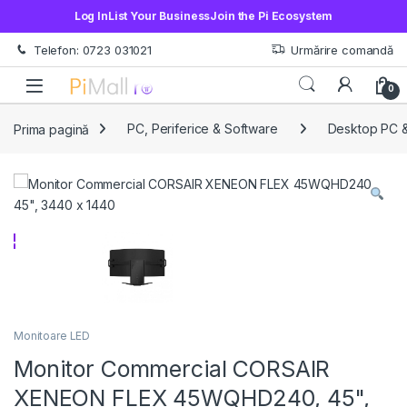
Log In
List Your Business
Join the Pi Ecosystem
Treci la navigare
Sări la conținut
Telefon: 0723 031021
Urmărire comandă
Open
0
Prima pagină
PC, Periferice & Software
Desktop PC &
Monitoare LED
Monitor Commercial CORSAIR
XENEON FLEX 45WQHD240, 45",