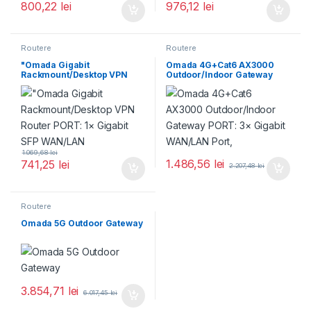
800,22
lei
976,12
lei
Routere
Routere
"Omada Gigabit
Omada 4G+Cat6 AX3000
Rackmount/Desktop VPN
Outdoor/Indoor Gateway
Router PORT: 1× Gigabit SFP
PORT: 3× Gigabit WAN/LAN
WAN/LAN
Port,
1.069,68
lei
1.486,56
lei
741,25
lei
2.207,48
lei
Routere
Omada 5G Outdoor Gateway
3.854,71
lei
6.017,45
lei