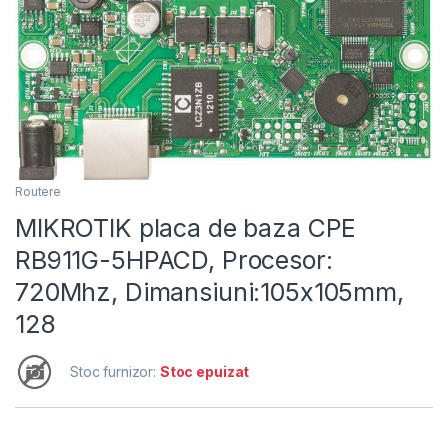
Routere
MIKROTIK placa de baza CPE
RB911G-5HPACD, Procesor:
720Mhz, Dimansiuni:105x105mm,
128
Stoc furnizor:
Stoc epuizat