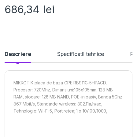
686,34
lei
Descriere
Specificatii tehnice
Re
MIKROTIK placa de baza CPE RB911G-5HPACD,
Procesor: 720Mhz, Dimansiuni:105x105mm, 128 MB
RAM, stocare: 128 MB NAND, POE-in pasiv, Banda 5Ghz
867 Mbit/s, Standarde wireless: 802.11a/n/ac,
Tehnologie: Wi-Fi 5, Port retea; 1 x 10/100/1000,