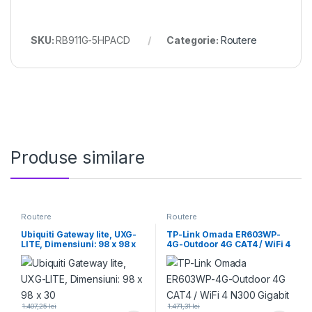
SKU:
RB911G-5HPACD
Categorie:
Routere
Produse similare
Routere
Routere
Ubiquiti Gateway lite, UXG-
TP-Link Omada ER603WP-
LITE, Dimensiuni: 98 x 98 x
4G-Outdoor 4G CAT4 / WiFi 4
30
N300 Gigabit
1.407,25
lei
1.471,31
lei