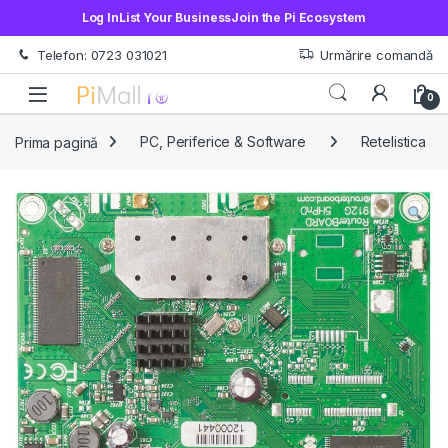
Log In
List Your Business
Join the Pi Ecosystem
Treci la navigare
Sări la conținut
Telefon: 0723 031021
Urmărire comandă
Open
0
Prima pagină
PC, Periferice & Software
Retelistica