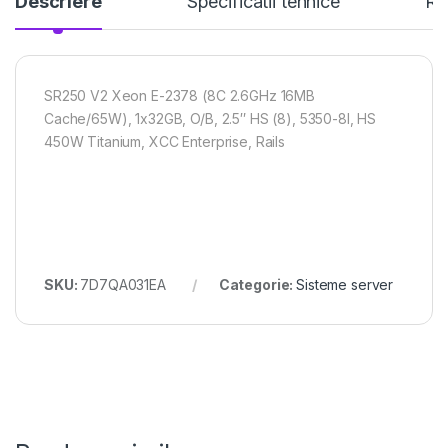
Descriere
Specificatii tehnice
Re
SR250 V2 Xeon E-2378 (8C 2.6GHz 16MB
Cache/65W), 1x32GB, O/B, 2.5″ HS (8), 5350-8I, HS
450W Titanium, XCC Enterprise, Rails
SKU:
7D7QA031EA
Categorie:
Sisteme server