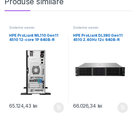
Produse similare
Sisteme server
Sisteme server
HPE ProLiant ML110 Gen11
HPE ProLiant DL380 Gen11
4510 12-core 1P 64GB-R
4510 2.4GHz 12c 64GB-R
MR408i-o 8SFF
12LFF MR416i-p
65.124,43
lei
66.026,34
lei