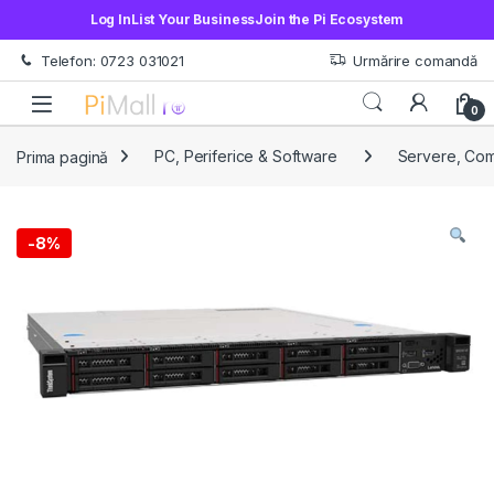
Log In
List Your Business
Join the Pi Ecosystem
Treci la navigare
Sări la conținut
Telefon: 0723 031021
Urmărire comandă
Open
0
Prima pagină
PC, Periferice & Software
Servere, Co
-
8%