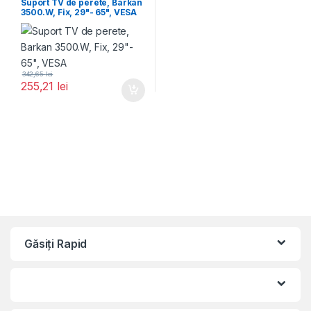
Suport TV de perete, Barkan
3500.W, Fix, 29"- 65", VESA
342,65
lei
255,21
lei
Găsiți Rapid