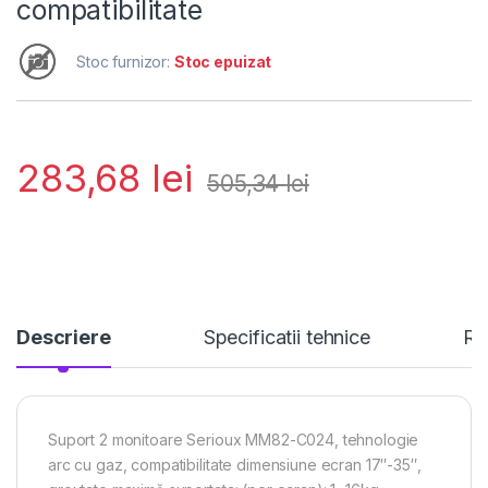
compatibilitate
Stoc furnizor:
Stoc epuizat
283,68
lei
505,34
lei
Descriere
Specificatii tehnice
Re
Suport 2 monitoare Serioux MM82-C024, tehnologie
arc cu gaz, compatibilitate dimensiune ecran 17″-35″,