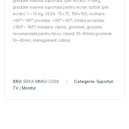
greutate maximă suportata: (per ecran): 1~16kg,
greutate maximă suportata pentru ecran curbat (per
ecran): 1 ~ 13 kg, VESA: 75×75, 100×100, inclinare:
+90°~-90°, pivotare: +90°~-90°, rotația ecranului:
+180°~-180°, instalare: clemă, grommet, grosime
recomandată pentru birou: clemă: 10~80mm grommet:
10~40mm, management cabluri
SKU:
SRXA-MM82-C024
Categorie:
Suporturi
TV / Monitor