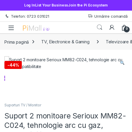
Log In
List Your Business
Join the Pi Ecosystem
Treci la navigare
Sări la conținut
Telefon: 0723 031021
Urmărire comandă
Open
0
Prima pagină
TV, Electronice & Gaming
Televizoare &
-
44%
Suporturi TV / Monitor
Suport 2 monitoare Serioux MM82-
C024, tehnologie arc cu gaz,