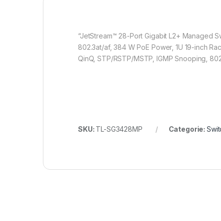
“JetStream™ 28-Port Gigabit L2+ Managed Sw
802.3at/af, 384 W PoE Power, 1U 19-inch Rac
QinQ, STP/RSTP/MSTP, IGMP Snooping, 802.1p
SKU:
TL-SG3428MP
Categorie:
Swit