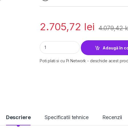
2.705,72
lei
4.079,42
l
"JetStream™ 28-Port Gigabit L2+ Managed S
Adaugă în c
Poti plati si cu Pi Network - deschide acest prod
Descriere
Specificatii tehnice
Recenzii