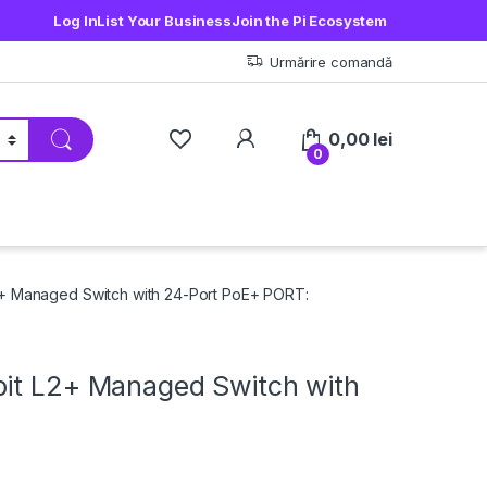
Log In
List Your Business
Join the Pi Ecosystem
Urmărire comandă
My Account
0,00
lei
0
2+ Managed Switch with 24-Port PoE+ PORT:
bit L2+ Managed Switch with