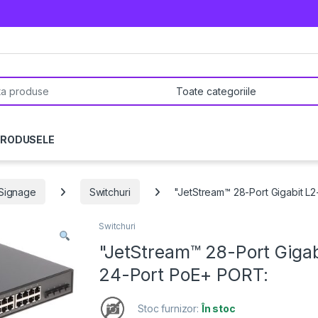
pentru:
PRODUSELE
l Signage
Switchuri
"JetStream™ 28-Port Gigabit L
Switchuri
"JetStream™ 28-Port Giga
24-Port PoE+ PORT:
Stoc furnizor:
În stoc