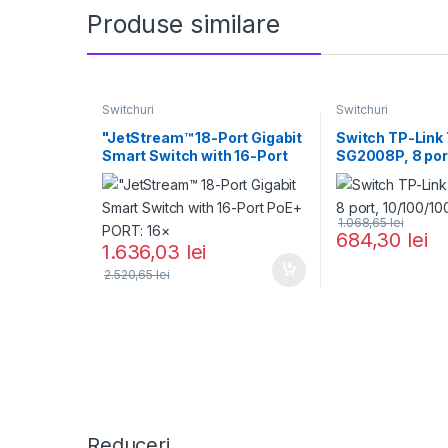
Produse similare
Switchuri
Switchuri
"JetStream™ 18-Port Gigabit
Switch TP-Link 
Smart Switch with 16-Port
SG2008P, 8 por
PoE+ PORT: 16×
10/100/1000 M
1.068,65
lei
684,30
lei
1.636,03
lei
2.520,65
lei
Reduceri