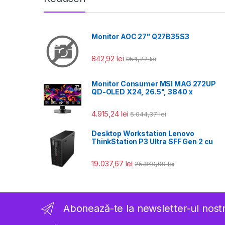
Monitor AOC 27" Q27B35S3
842,92
lei
954,77
lei
Monitor Consumer MSI MAG 272UP
QD-OLED X24, 26.5", 3840 x
4.915,24
lei
5.044,37
lei
Desktop Workstation Lenovo
ThinkStation P3 Ultra SFF Gen 2 cu
19.037,67
lei
25.840,09
lei
Abonează-te la newsletter-ul nost