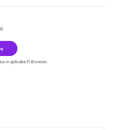
ei
witch with 24-Port PoE+ PORT: cantitatea
oș
us in aplicatia Pi Browser.