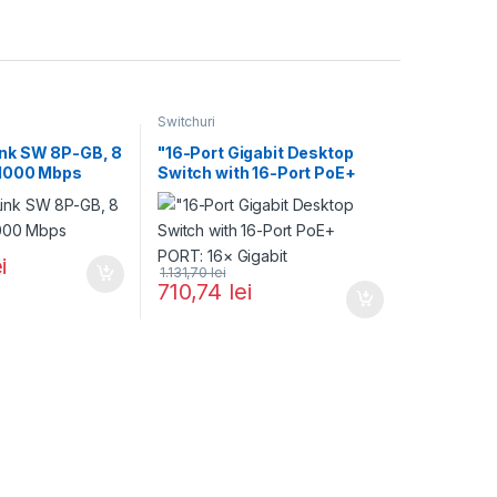
Switchuri
ink SW 8P-GB, 8
"16-Port Gigabit Desktop
/1000 Mbps
Switch with 16-Port PoE+
PORT: 16× Gigabit
i
1.131,70
lei
710,74
lei