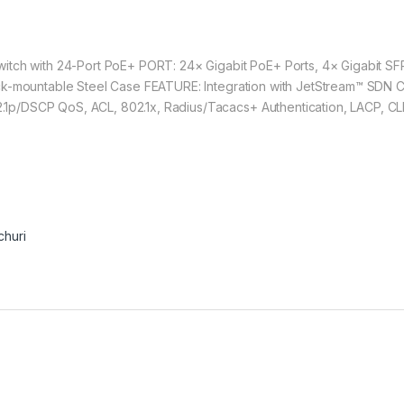
itch with 24-Port PoE+ PORT: 24× Gigabit PoE+ Ports, 4× Gigabit SF
k-mountable Steel Case FEATURE: Integration with JetStream™ SDN Co
/DSCP QoS, ACL, 802.1x, Radius/Tacacs+ Authentication, LACP, CLI,
churi