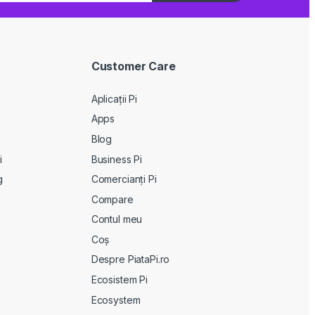
Customer Care
Aplicații Pi
Apps
Blog
i
Business Pi
g
Comercianți Pi
Compare
Contul meu
Coș
Despre PiataPi.ro
Ecosistem Pi
Ecosystem