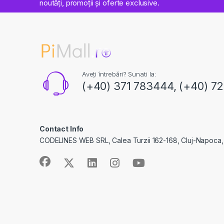
noutăți, promoții și oferte exclusive.
Aveți întrebări? Sunati la:
(+40) 371 783444, (+40) 7
Contact Info
CODELINES WEB SRL, Calea Turzii 162-168, Cluj-Napoca