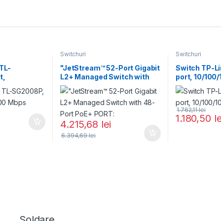
Switchuri
Switchuri
TL-
"JetStream™ 52-Port Gigabit
Switch TP-L
t,
L2+ Managed Switch with
port, 10/100
bps
48-Port PoE+ PORT:
1.762,11
lei
1.180,50
le
4.215,68
lei
6.394,69
lei
Soldare