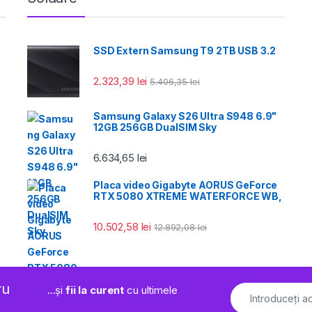
SSD Extern Samsung T9 2TB USB 3.2
2.323,39
lei
5.406,35
lei
Samsung Galaxy S26 Ultra S948 6.9"
12GB 256GB DualSIM Sky
6.634,65
lei
Placa video Gigabyte AORUS GeForce
RTX 5080 XTREME WATERFORCE WB,
10.502,58
lei
12.892,08
lei
ru
...și
fii la curent
cu ultimele