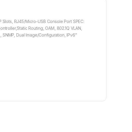
P Slots, RJ45/Micro-USB Console Port SPEC:
ntroller,Static Routing, OAM, 802.1Q VLAN,
 SNMP, Dual Image/Configuration, IPv6”