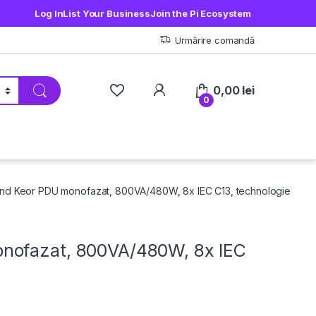
Log In
List Your Business
Join the Pi Ecosystem
Urmărire comandă
My Account
0,00
lei
0
nd Keor PDU monofazat, 800VA/480W, 8x IEC C13, technologie
nofazat, 800VA/480W, 8x IEC