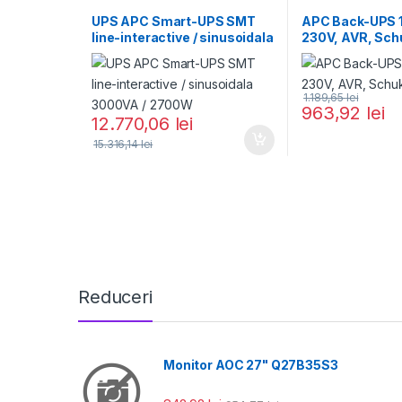
UPS APC Smart-UPS SMT
APC Back-UPS 
line-interactive / sinusoidala
230V, AVR, Sch
3000VA / 2700W
1.189,65
lei
963,92
lei
12.770,06
lei
15.316,14
lei
Reduceri
Monitor AOC 27" Q27B35S3