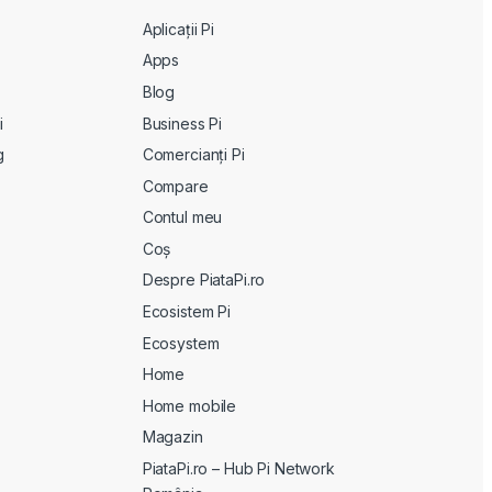
Aplicații Pi
Apps
Blog
i
Business Pi
g
Comercianți Pi
Compare
Contul meu
Coș
Despre PiataPi.ro
Ecosistem Pi
Ecosystem
Home
Home mobile
Magazin
PiataPi.ro – Hub Pi Network