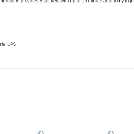
imensions provides 8 sockets with up to 15 minute autonomy in jus
rie:
UPS
UPS
UPS