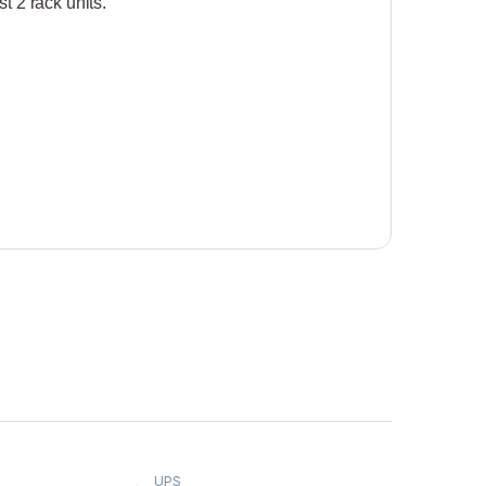
t 2 rack units.
UPS