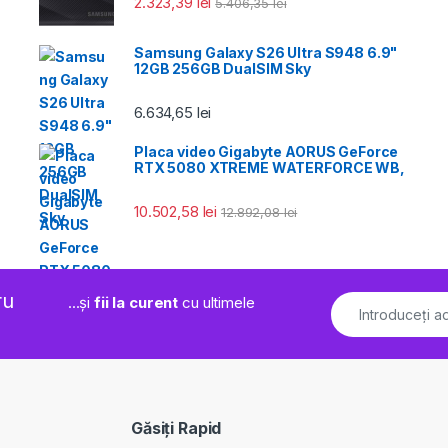
2.323,39
lei
5.406,35
lei
Samsung Galaxy S26 Ultra S948 6.9"
12GB 256GB DualSIM Sky
6.634,65
lei
Placa video Gigabyte AORUS GeForce
RTX 5080 XTREME WATERFORCE WB,
10.502,58
lei
12.892,08
lei
ru
...și
fii la curent
cu ultimele
Găsiți Rapid