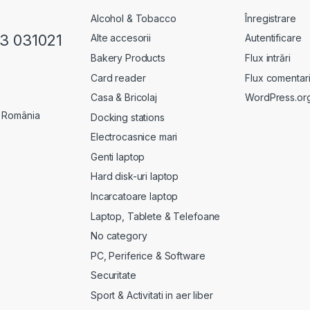
Alcohol & Tobacco
Înregistrare
23 031021
Alte accesorii
Autentificare
Bakery Products
Flux intrări
Card reader
Flux comentari
Casa & Bricolaj
WordPress.or
, România
Docking stations
Electrocasnice mari
Genti laptop
Hard disk-uri laptop
Incarcatoare laptop
Laptop, Tablete & Telefoane
No category
PC, Periferice & Software
Securitate
Sport & Activitati in aer liber