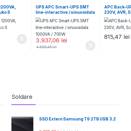
1200VA,
UPS APC Smart-UPS SMT
APC Back-U
uko S
line-interactive / sinusoidala
230V, AVR, 
1000VA / 700W
815,47
lei
3.937,06
lei
4.868,46
lei
Soldare
SSD Extern Samsung T9 2TB USB 3.2