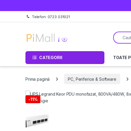
Treci la navigare
Sări la conținut
Telefon: 0723 031021
Căutare 
CATEGORII
TOATE 
Prima pagină
PC, Periferice & Software
-
11%