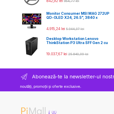
842,92
lei
954,77
lei
Monitor Consumer MSI MAG 272UP
QD-OLED X24, 26.5", 3840 x
4.915,24
lei
5.044,37
lei
Desktop Workstation Lenovo
ThinkStation P3 Ultra SFF Gen 2 cu
19.037,67
lei
25.840,09
lei
Abonează-te la newsletter-ul nost
noutăți, promoții și oferte exclusive.