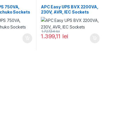
PS 750VA,
APC Easy UPS BVX 2200VA,
Schuko Sockets
230V, AVR, IEC Sockets
1.727,54
lei
1.399,11
lei