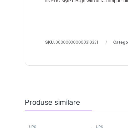
Its PDU style design with ultra compact d
SKU:
000000000000310331
Catego
Produse similare
UPS
UPS